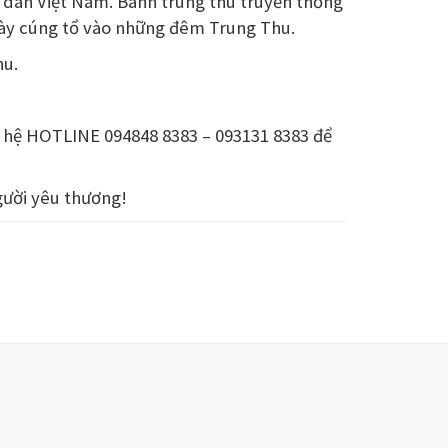
i dân Việt Nam. Bánh trung thu truyền thống
bày cúng tổ vào những đêm Trung Thu.
hu.
 hệ HOTLINE 094848 8383 – 093131 8383 để
gười yêu thương!