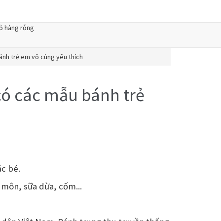
ỏ hàng rỗng
ánh trẻ em vô cùng yêu thích
có các mẫu bánh trẻ
ác bé.
 môn, sữa dừa, cốm...