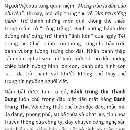
Người Việt xưa từng quan niệm
"Miếng trầu là đầu câu
chuyện"
, thì nay, mỗi dịp trung thu về
"ấm trà miếng
bánh"
trở thành những món quà không thể thiếu
trong mâm cỗ “trông trăng”. Bánh nướng bánh dẻo
dường như cũng trở thành "linh hồn" của ngày Tết
Trung thu. Chiếc bánh tròn tượng trưng cho bầu trời,
bánh vuông tượng trưng cho đất. Nhân bánh thập
cẩm đậm vị hạt sen, mỡ khô, mứt bí cho đến những
chiếc bánh nướng hình lợn con, bánh dẻo hình con
cá… đã trở thành vật khước không thể thay thế
trong tín ngưỡng người Việt.
Nắm bắt được tâm tư đó,
Bánh trung thu Thanh
Dung
luôn chú trọng đặc biệt đến mặt hàng
Bánh
Trung Thu
. Với công thức chế biến độc đáo, mẫu mã
đa dạng, phong phú, sự kế thừa và phát huy tinh hoa
truyền thống của công ty, dây chuyền công nghệ sản
xuất hiện đại, đảm bảo đặc biệt vệ sinh an toàn thực