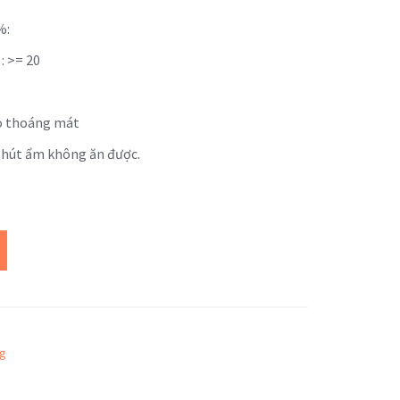
%:
: >= 20
áo thoáng mát
i hút ẩm không ăn được.
ng