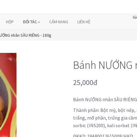
Gi
HỘP
ĐỐI TÁC
CẨM NANG
LIÊN HỆ
ƯỚNG nhân SẦU RIÊNG - 180g
Bánh NƯỚNG n
25,000đ
Bánh NƯỚNG nhân SẦU RIÊNG
Thành phần: Bột mỳ, bột nếp, n
trắng, mỡ phần, trứng gia cầm,
sorbic (INS200), kali sorbat (I
ĐKKD: 19A80012615008/HKD